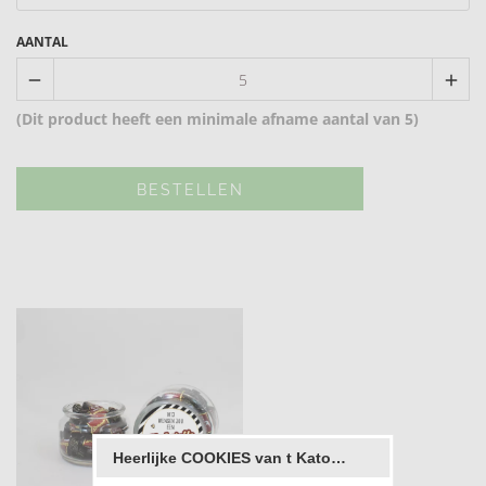
AANTAL
remove
add
(Dit product heeft een minimale afname aantal van 5)
BESTELLEN
Heerlijke COOKIES van t Katooke ;)