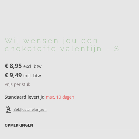
Wij wensen jou een
chokotoffe valentijn - S
€
8,95
excl. btw
€
9,49
incl. btw
Prijs per stuk
Standaard levertijd
max. 10 dagen
Bekijk staffelprijzen
OPMERKINGEN