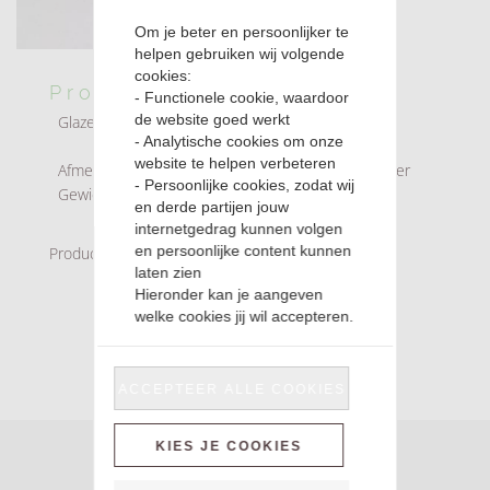
Om je beter en persoonlijker te
helpen gebruiken wij volgende
cookies:
Productomschrijving
- Functionele cookie, waardoor
de website goed werkt
Glazen snoeppot gevuld met 16 chokotoffen
- Analytische cookies om onze
website te helpen verbeteren
Afmetingen: GLA45766: 8 cm hoog, 10 cm diameter
- Persoonlijke cookies, zodat wij
Gewicht: 0.550 kg
en derde partijen jouw
internetgedrag kunnen volgen
en persoonlijke content kunnen
Productnummer: Valentijn4
laten zien
Hieronder kan je aangeven
welke cookies jij wil accepteren.
ACCEPTEER ALLE COOKIES
KIES JE COOKIES